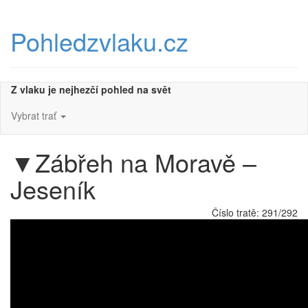
Přeskočit
na
Pohledzvlaku.cz
obsah
Z vlaku je nejhezčí pohled na svět
Vybrat trať
▼
Zábřeh na Moravě –
Jeseník
Číslo tratě:
291/292