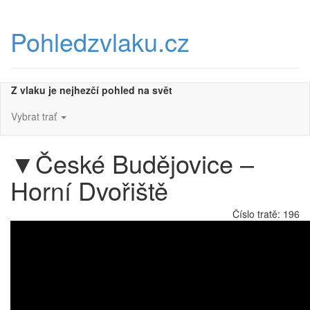
Přeskočit
na
Pohledzvlaku.cz
obsah
Z vlaku je nejhezčí pohled na svět
Vybrat trať
▼
České Budějovice –
Horní Dvořiště
Číslo tratě:
196